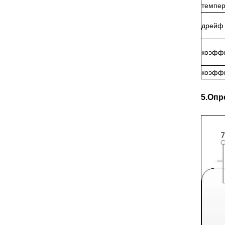
темпер
дрейф
коэффи
коэффи
5.Опр