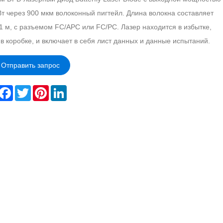
т через 900 мкм волоконный пигтейл. Длина волокна составляет
1 м, с разъемом FC/APC или FC/PC. Лазер находится в избытке,
в коробке, и включает в себя лист данных и данные испытаний.
Отправить запрос
hare
Facebook
Twitter
Pinterest
LinkedIn