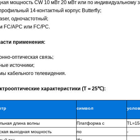
ная мощность CW 10 мВт 20 мВт или по индивидуальному з
рофильный 14-контактный корпус Butterfly;
aser, одночастотный;
м FC/APC или FC/PC.
ласти применения:
онно-оптическая связь;
ные источники;
мы кабельного телевидения.
ектрооптические характеристики (T = 25℃):
етр
символ
усло
льная длина волны
Платформа с
TL=1
ская выходная мощность
по
-