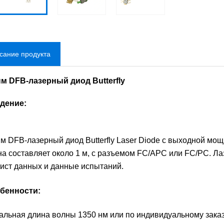
сание продукта
нм DFB-лазерный диод Butterfly
едение:
нм DFB-лазерный диод Butterfly Laser Diode с выходной мо
а составляет около 1 м, с разъемом FC/APC или FC/PC. Лаз
лист данных и данные испытаний.
обенности:
альная длина волны 1350 нм или по индивидуальному заказ