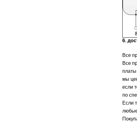
6. до
Все п
Все п
платы
мы це
если 
по сп
Если 
любые
Покупа