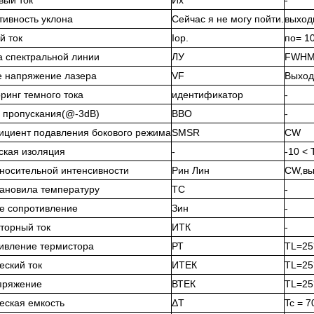
вый ток
Их
-
ивность уклона
Сейчас я не могу пойти.
выход
й ток
Iop.
по= 1
 спектральной линии
ЛУ
FWH
 напряжение лазера
VF
Выход
ринг темного тока
идентификатор
-
 пропускания(@-3dB)
ВВО
-
циент подавления бокового режима
SMSR
CW
ская изоляция
-
-10 <
носительной интенсивности
Рин Лин
CW,вы
тановила температуру
ТС
-
е сопротивление
Зин
-
торный ток
ИТК
-
ивление термистора
РТ
TL=2
еский ток
ИТЕК
TL=2
пряжение
ВТЕК
TL=2
еская емкость
ΔT
Tc = 