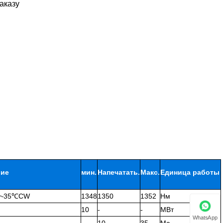
аказу
вие
мин.
Напечатать.
Макс.
Единица работы
5~35℃CW
1348
1350
1352
Нм
10
-
-
МВт
WhatsApp