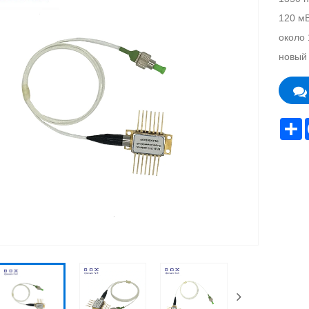
120 мВ
около 
новый 
S