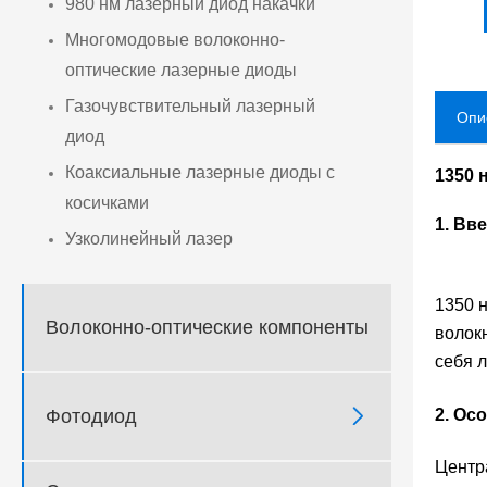
980 нм лазерный диод накачки
Многомодовые волоконно-
оптические лазерные диоды
Газочувствительный лазерный
Опи
диод
Коаксиальные лазерные диоды с
1350 
косичками
1. Вв
Узколинейный лазер
1350 
Волоконно-оптические компоненты
волокн
себя 

Фотодиод
2. Ос
Центр