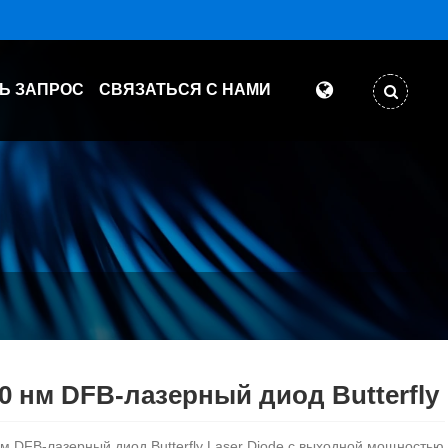
Ь ЗАПРОС
СВЯЗАТЬСЯ С НАМИ
0 нм DFB-лазерный диод Butterfly
м DFB-лазерный диод Butterfly Laser Diode с выходной мощностью