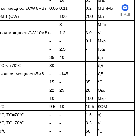
-
10
35
Ма.
ная мощностьCW 5мВт
0.05
0.11
0.2
МВт/Ма
E-Mail
0МВт(CW)
-
100
200
Ма.
M
-
3
-
МГц
ная мощностьCW 10мВт
-
1.2
3.0
V.
-
-
0.1
Мкр
-
2.5
-
ГХц
35
40
-
ДБ
 TC < +70℃
30
-
-
ДБ
ходная мощность5мВт
-
-145
-
ДБ
15
-
35
℃
22
25
28
Ом.
10
-
100
Мкр
5℃
9.5
10
10.5
КОМ
5℃, TC=70℃
-
-
1.5
а)
5℃, TC=70℃
-
-
3.5
V.
70℃
-
-
50
℃