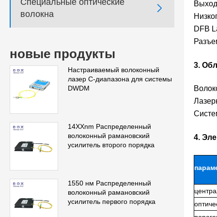
Специальные оптические
Выход

волокна
Низкоп
DFB L
Разъе
новые продукты
3. Об
Настраиваемый волоконный
лазер C-диапазона для системы
Волок
DWDM
Лазер
Систе
14XXnm Распределенный
волоконный рамановский
4. Эл
усилитель второго порядка
парам
1550 нм Распределенный
центра
волоконный рамановский
усилитель первого порядка
оптиче