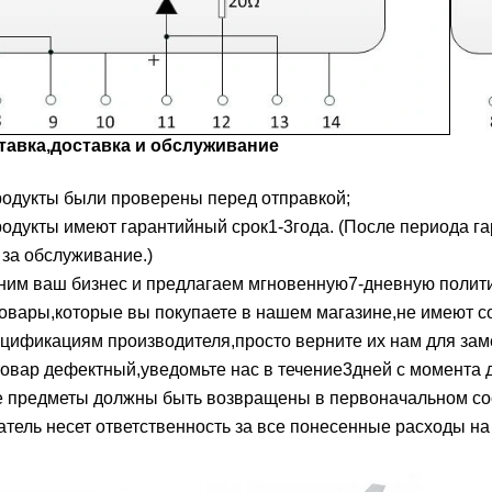
ставка,доставка и обслуживание
родукты были проверены перед отправкой;
родукты имеют гарантийный срок1-3года. (После периода г
 за обслуживание.)
ним ваш бизнес и предлагаем мгновенную7-дневную политик
товары,которые вы покупаете в нашем магазине,не имеют со
ецификациям производителя,просто верните их нам для зам
товар дефектный,уведомьте нас в течение3дней с момента д
 предметы должны быть возвращены в первоначальном сост
тель несет ответственность за все понесенные расходы на 