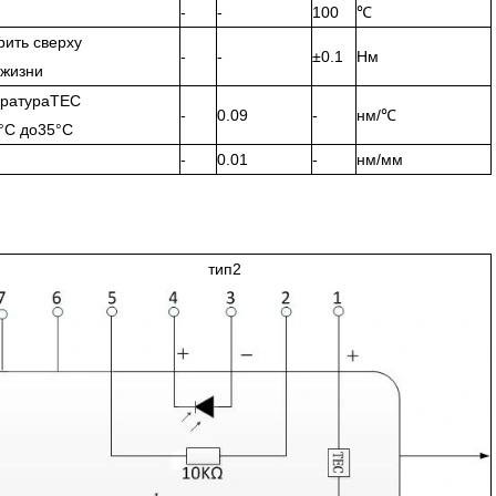
-
-
100
℃
рить сверху
-
-
±0.1
Нм
 жизни
ратураTEC
-
0.09
-
нм/℃
°С до35°С
-
0.01
-
нм/мм
тип2