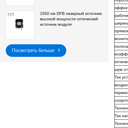
порого
эффект
1550 нм DFB лазерный источник
рабочи
высокой мощности оптический
ширина
источник модуля
прямое
монито
полоса
Посмотреть больше
коэффи
оптиче
шум от
Тек ус
входно
термис
сопрот
Технич
Тек на
Технич