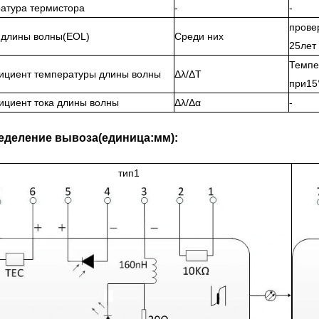
атура термистора
-
-
прове
 длины волны(EOL)
Среди них
25лет
Темпе
циент температуры длины волны
Δλ/ΔT
при15
циент тока длины волны
Δλ/Δα
-
еделение вывоза(единица:мм):
тип1