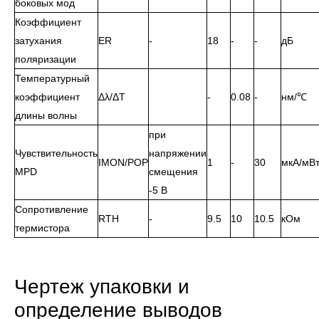
боковых мод
Коэффициент
затухания
ER
-
18
-
-
дБ
поляризации
Температурный
коэффициент
Δλ/ΔT
-
0.08
-
нм/℃
длины волны
при
Чувствительность
напряжении
IMON/POP
1
-
30
мкА/мВ
MPD
смещения
-5 В
Сопротивление
RTH
-
9.5
10
10.5
кОм
термистора
Чертеж упаковки и
определение выводов