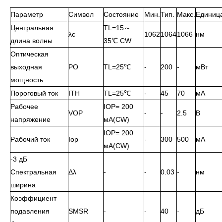
Параметр
Символ
Состояние
Мин.
Тип.
Макс.
Единиц
Центральная
TL=15～
λc
1062
1064
1066
нм
длина волны
35℃ CW
Оптическая
выходная
PO
TL=25℃
-
200
-
мВт
мощность
Пороговый ток
ITH
TL=25℃
-
45
70
мА
Рабочее
IOP= 200
VOP
-
-
2.5
В
напряжение
мА(CW)
IOP= 200
Рабочий ток
Iop
-
300
500
мА
мА(CW)
-3 дБ
Спектральная
Δλ
-
-
0.03
-
нм
ширина
Коэффициент
подавления
SMSR
-
-
40
-
дБ