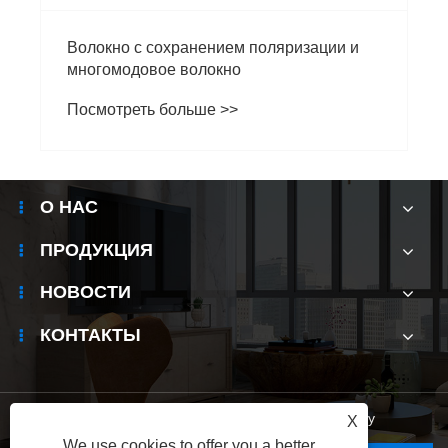
Волокно с сохранением поляризации и
многомодовое волокно
Посмотреть больше >>
О НАС
ПРОДУКЦИЯ
НОВОСТИ
КОНТАКТЫ
Links
|
Sitemap
|
RSS
|
XML
|
Privacy Policy
X
We use cookies to offer you a better