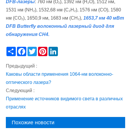
DFB-лазеры
: 760 нм (O₂), 1392 нм (H₂O), 1512 нм,
1531 нм (NH₂), 1532,68 нм (C₂H₂), 1576 нм (CO), 1580
нм (CO₂), 1650,9 нм, 1683 нм (CH₂),
1653,7 нм 40 мВт
DFB Butterfly волоконный лазерный диод для
обнаружения CH4.
Share
Facebook
Twitter
Pinterest
LinkedIn
Предыдущий :
Каковы области применения 1064-нм волоконно-
оптического лазера?
Следующий :
Применение источников видимого света в различных
отраслях
Похожие новости