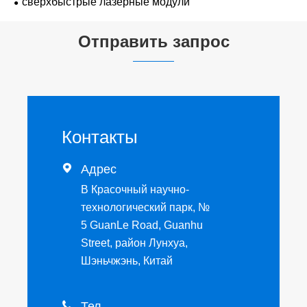
сверхбыстрые лазерные модули
Отправить запрос
Контакты

Адрес
B Красочный научно-
технологический парк, №
5 GuanLe Road, Guanhu
Street, район Лунхуа,
Шэньчжэнь, Китай

Тел.