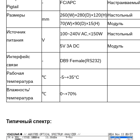
-
FC/APC
Настраиваемы
Pigtail
Размеры
260(W)×280(D)×120(H)
Настольный
mm
70(W)×90(D)×15(H)
Модуль
Источник
100~240V AC,<150W
Настольный
питания
V
5V 3A DC
Модуль
Интерфейс
-
DB9 Female(RS232)
связи
Рабочая
℃
-5~+35°C
температура
Влажность/
℃
0~+70%
температура
Типичный спектр: