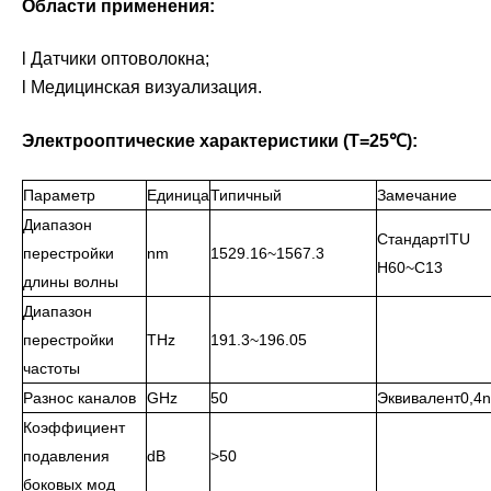
Области применения:
l Датчики оптоволокна;
l Медицинская визуализация.
Электрооптические характеристики (T=25℃):
Параметр
Единица
Типичный
Замечание
Диапазон
СтандартITU
перестройки
nm
1529.16~1567.3
H60~C13
длины волны
Диапазон
перестройки
THz
191.3~196.05
частоты
Разнос каналов
GHz
50
Эквивалент0,4
Коэффициент
подавления
dB
>50
боковых мод