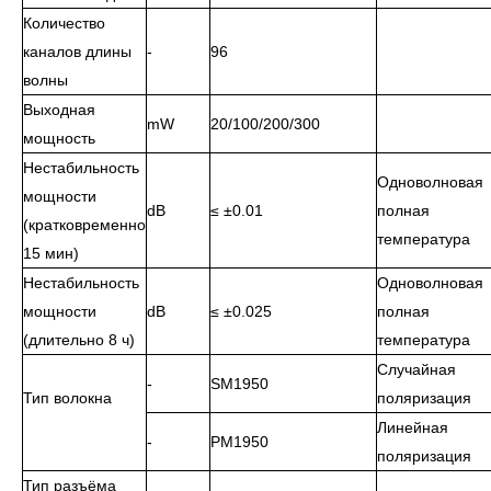
Количество
каналов длины
-
96
волны
Выходная
mW
20/100/200/300
мощность
Нестабильность
Одноволновая
мощности
dB
≤ ±0.01
полная
(кратковременно
температура
15 мин)
Нестабильность
Одноволновая
мощности
dB
≤ ±0.025
полная
(длительно 8 ч)
температура
Случайная
-
SM1950
Тип волокна
поляризация
Линейная
-
PM1950
поляризация
Тип разъёма