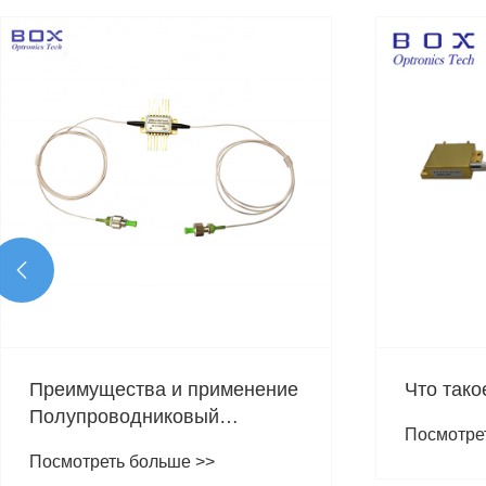

Что такое газовый лазер?
В чём р
полупро
Посмотреть больше >>
лазерам
Посмотре
лазером