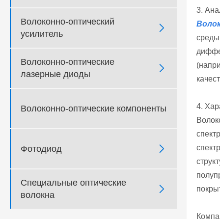
3. Ан
Волоконно-оптический
Волок

усилитель
среды
диффе
Волоконно-оптические
(напр

лазерные диоды
качес
4. Ха
Волоконно-оптические компоненты
Волок
спект
спект

Фотодиод
струк
полуп
Специальные оптические

покрыт
волокна
Компан