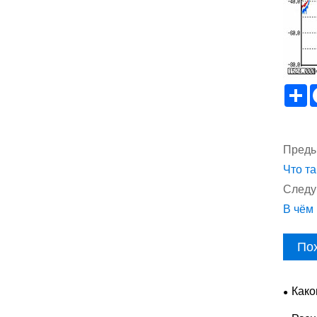
S
Преды
Что т
Следу
В чём
По
Како
ASE п