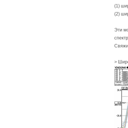
(1) ш
(2) ш
Эти м
спект
Свяжи
> Шир