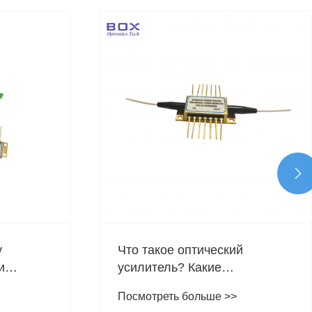

Что такое диодный лазер?
Посмотреть больше >>
й
тических