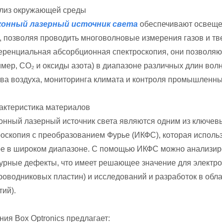
ализ окружающей среды
онный лазерный источник света
обеспечивают освеще
, позволяя проводить многоволновые измерения газов и тве
ренциальная абсорбционная спектроскопия, они позволяют
имер, CO₂ и оксиды азота) в диапазоне различных длин вол
тва воздуха, мониторинга климата и контроля промышленн
рактеристика материалов
онный лазерный источник света являются одним из ключевы
роскопия с преобразованием Фурье (ИКФС), которая испол
ре в широком диапазоне. С помощью ИКФС можно анализиро
турные дефекты, что имеет решающее значение для электр
роводниковых пластин) и исследований и разработок в обл
ий).
ия Box Optronics предлагает: