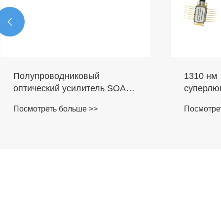

1310 нм
1064 нм
суперлюминесцентные
лазерны
диоды SLD Super Radiation
200 мВт 
Посмотреть больше >>
Посмотре
Laser Diode