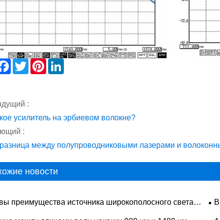
hare
Facebook
Twitter
Pinterest
LinkedIn
дущий :
акое усилитель на эрбиевом волокне?
ющий :
 разница между полупроводниковыми лазерами и волоконн
хожие новости
вы преимущества источника широкополосного света
В
о сравнению с обычными источниками?