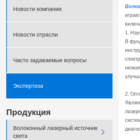
Волок
Новости компании
играю
включ
1. На
Новости отрасли
В фун
инстр
спект
Часто задаваемые вопросы
низка
улучш
Экспертиза
2. Опт
Являя
Продукция
лазер
систе
Волоконный лазерный источник
диагно

света