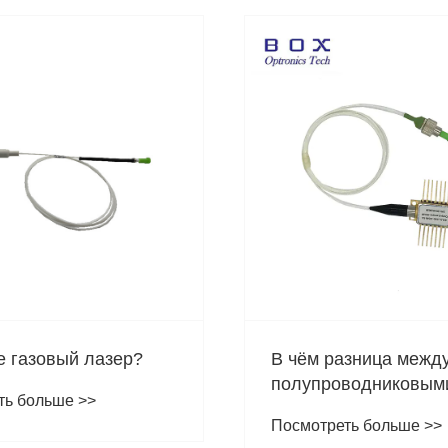
азница между
Что такое оптически
водниковыми
усилитель? Какие
и и волоконным
существуют типы оп
ть больше >>
Посмотреть больше >>
?
усилителей?