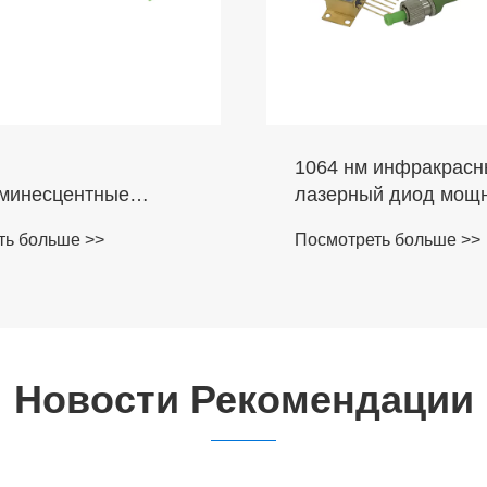
 инфракрасный DFB-
1270-1610 нм 10 м
й диод мощностью
DFB 14PIN SM воло
с волоконной связью
лазерный диод
ть больше >>
Посмотреть больше >>
Новости Рекомендации