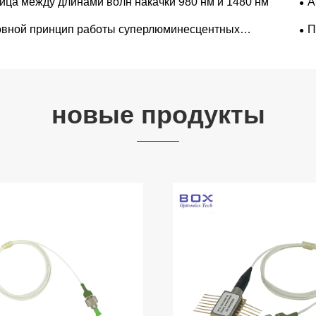
ица между длинами волн накачки 980 нм и 1480 нм
А
вной принцип работы суперлюминесцентных
П
роводниковых светодиодных лазеров
новые продукты