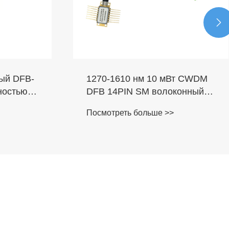

Вт CWDM
1310 нм коаксиальный DFB
конный
пигтейл лазерный диод
Посмотреть больше >>