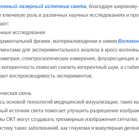
онный лазерный источник света
, благодаря широкому 
т ключевую роль в различных научных исследованиях и п
ают:
учные исследования
даментальной физике, материаловедении и химии
Волоко
ументами для экспериментального анализа в кросс-волновых
рометрия, спектроскопические измерения, флуоресценция и
я когерентность помогает снизить когерентный шум, а стаб
ают воспроизводимость экспериментов.
ическая связь
сь основой технологий медицинской визуализации, таких к
ный источник света помогает улучшить разрешение изображ
мы ОКТ могут создавать трехмерные изображения сетчатки, 
стику таких заболеваний, как глаукома и макулярная деген