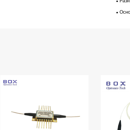
Разн
Осно
полуп